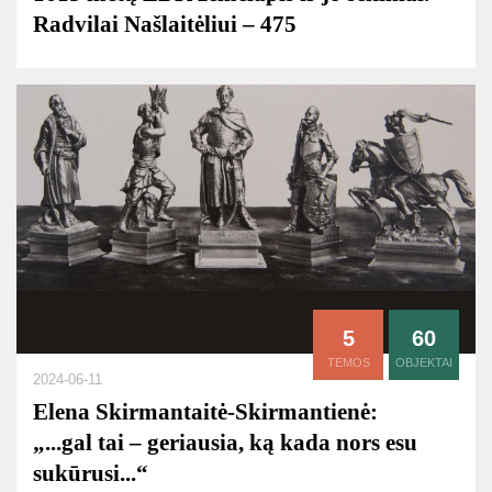
Radvilai Našlaitėliui – 475
5
60
TEMOS
OBJEKTAI
2024-06-11
Elena Skirmantaitė-Skirmantienė:
„...gal tai – geriausia, ką kada nors esu
sukūrusi...“