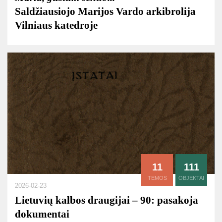
Saldžiausiojo Marijos Vardo arkibrolija
Vilniaus katedroje
11
111
TEMOS
OBJEKTAI
2026-02-23
Lietuvių kalbos draugijai – 90: pasakoja
dokumentai