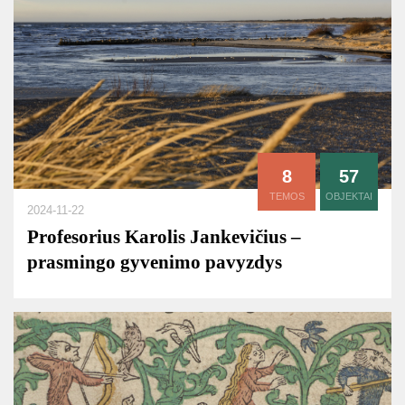
8
57
TEMOS
OBJEKTAI
2024-11-22
Profesorius Karolis Jankevičius –
prasmingo gyvenimo pavyzdys