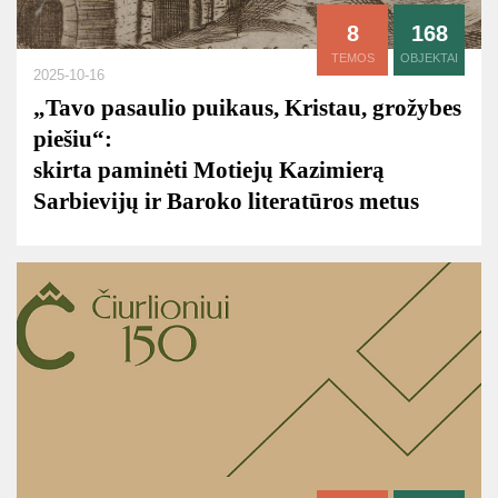
8
168
TEMOS
OBJEKTAI
2025-10-16
„Tavo pasaulio puikaus, Kristau, grožybes
piešiu“:
skirta paminėti Motiejų Kazimierą
Sarbievijų ir Baroko literatūros metus