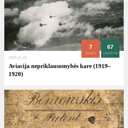
7
67
TEMOS
OBJEKTAI
2025-11-10
Aviacija nepriklausomybės kare (1919–
1920)