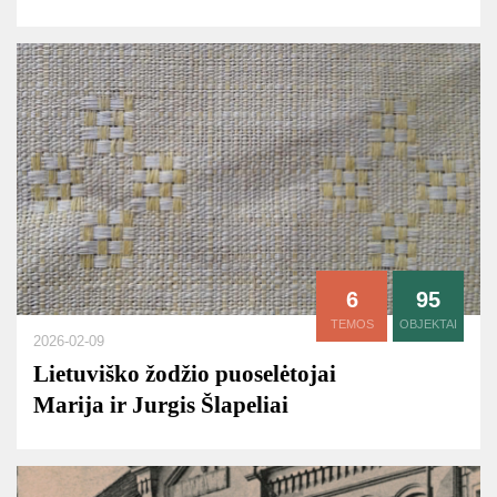
6
95
TEMOS
OBJEKTAI
2026-02-09
Lietuviško žodžio puoselėtojai
Marija ir Jurgis Šlapeliai