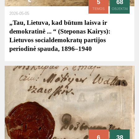
5
68
TEMOS
OBJEKTAI
2026-05-05
„Tau, Lietuva, kad būtum laisva ir
demokratinė ... “ (Steponas Kairys):
Lietuvos socialdemokratų partijos
periodinė spauda, 1896–1940
6
38