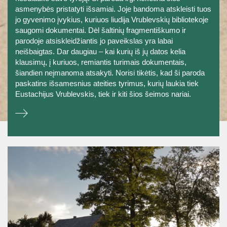
asmenybės pristatyti išsamiai. Joje bandoma atskleisti tuos
jo gyvenimo įvykius, kuriuos liudija Vrublevskių bibliotekoje
saugomi dokumentai. Dėl šaltinių fragmentiškumo ir
parodoje atsiskleidžiantis jo paveikslas yra labai
neišbaigtas. Dar daugiau – kai kurių iš jų datos kelia
klausimų, į kuriuos, remiantis turimais dokumentais,
šiandien neįmanoma atsakyti. Norisi tikėtis, kad ši paroda
paskatins išsamesnius ateities tyrimus, kurių laukia tiek
Eustachijus Vrublevskis, tiek ir kiti šios šeimos nariai.