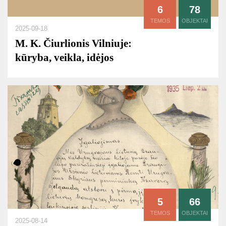
6
78
TEMOS
OBJEKTAI
2025-09-18
M. K. Čiurlionis Vilniuje:
kūryba, veikla, idėjos
5
66
TEMOS
OBJEKTAI
2025-08-14