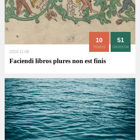
10
51
TEMOS
OBJEKTAI
2024-11-08
Faciendi libros plures non est finis