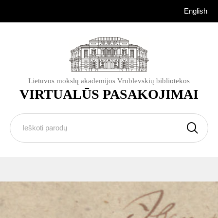
English
Lietuvos mokslų akademijos Vrublevskių bibliotekos
VIRTUALŪS PASAKOJIMAI