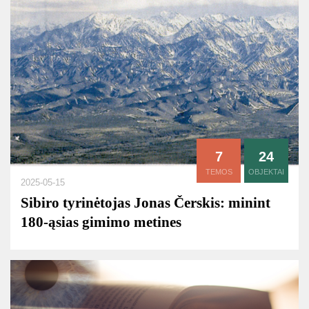
7
24
TEMOS
OBJEKTAI
2025-05-15
Sibiro tyrinėtojas Jonas Čerskis: minint
180-ąsias gimimo metines