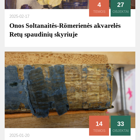
4
27
TEMOS
OBJEKTAI
2025-02-17
Onos Soltanaitės-Römerienės akvarelės
Retų spaudinių skyriuje
14
33
TEMOS
OBJEKTAI
2025-01-20