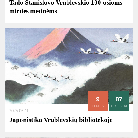
Tado Stanislovo Vrublevskio 100-osioms
mirties metinėms
9
87
TEMOS
OBJEKTAI
2025-06-11
Japonistika Vrublevskių bibliotekoje