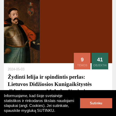
9
41
TEMOS
OBJEKTAI
2024-05-03
Žydinti lelija ir spindintis perlas:
Lietuvos Didžiosios Kunigaikštystės
didysis etmonas Mykolas Kazimieras
Informuojame, kad šioje svetainėje
Pacas (1624–1682 m.)
statistikos ir rinkodaros tikslais naudojami
Sutinku
slapukai (angl. Cookies). Jei sutinkate,
spauskite mygtuką SUTINKU.