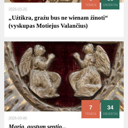
TEMOS
OBJEKTAI
2026-03-26
„Uźtikra, graźu bus ne wienam źinoti“
(vyskupas Motiejus Valančius)
7
34
TEMOS
OBJEKTAI
2026-03-06
Maria, gustum sentio...