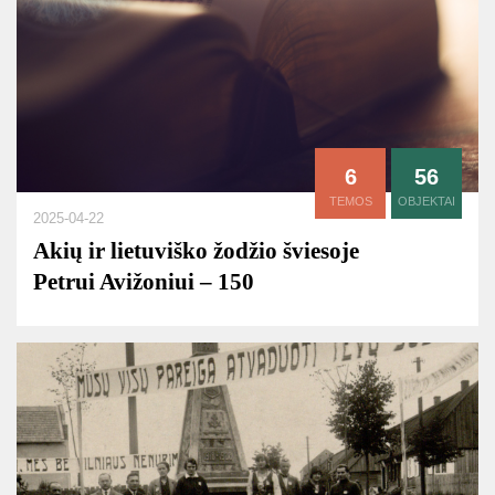
6
56
TEMOS
OBJEKTAI
2025-04-22
Akių ir lietuviško žodžio šviesoje
Petrui Avižoniui – 150