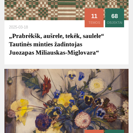
11
68
TEMOS
OBJEKTAI
2025-03-18
„Prabrėkšk, aušrele, tekėk, saulele“
Tautinės minties žadintojas
Juozapas Miliauskas-Miglovara“