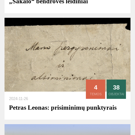
„Sakalo“ bendrovės leidiniai
4
38
TEMOS
OBJEKTAI
2024-11-26
Petras Leonas: prisiminimų punktyrais