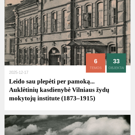
6
33
TEMOS
OBJEKTAI
2025-12-17
Leido sau plepėti per pamoką...
Auklėtinių kasdienybė Vilniaus žydų
mokytojų institute (1873–1915)