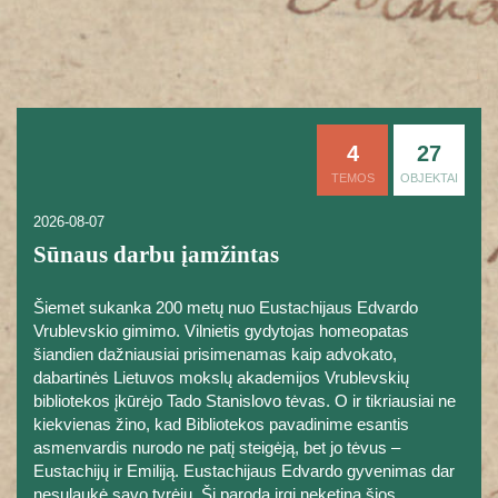
4
27
TEMOS
OBJEKTAI
2026-08-07
Sūnaus darbu įamžintas
Šiemet sukanka 200 metų nuo Eustachijaus Edvardo
Vrublevskio gimimo. Vilnietis gydytojas homeopatas
šiandien dažniausiai prisimenamas kaip advokato,
dabartinės Lietuvos mokslų akademijos Vrublevskių
bibliotekos įkūrėjo Tado Stanislovo tėvas. O ir tikriausiai ne
kiekvienas žino, kad Bibliotekos pavadinime esantis
asmenvardis nurodo ne patį steigėją, bet jo tėvus –
Eustachijų ir Emiliją. Eustachijaus Edvardo gyvenimas dar
nesulaukė savo tyrėjų. Ši paroda irgi neketina šios