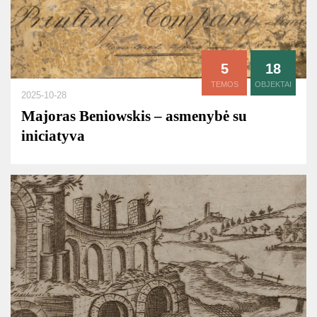
5
18
TEMOS
OBJEKTAI
2025-10-28
Majoras Beniowskis – asmenybė su
iniciatyva