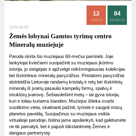
12
84
TEMOS
OBJEKTAI
2026-06-05
Žemės lobynai Gamtos tyrimų centro
Mineralų muziejuje
Paroda skirta šio muziejaus 60-mečiui paminėti. Joje
lankytojai kviečiami susipažinti su muziejaus įkūrimo
istorija, jo steigėjais ir apžvelgti reikšmingiausias kolekcijas
bei išskirtinius mineralų pavyzdžius. Pristatomi pavyzdžiai
atskleidžia Lietuvoje randamų kristalų ir retų bei išskirtinių
mineralų iš įvairių pasaulio kampelių formų, spalvų ir
struktūrų įvairovę. Šešiasdešimt metų – tai gyva istorija,
kuri ir toliau kuriama šiandien. Muziejus išlieka svarbi
susitikimo vieta, skatinanti pažinti, tyrinėti ir saugoti mūsų
planetos paveldą. Susipažinus su muziejaus veikla
virtualioje parodoje, būtina jame apsilankyti, kad galėtumėte
ne tik pamatyti, bet ir pajusti tūkstantmetę Žemės ir
dangaus partnerystę.