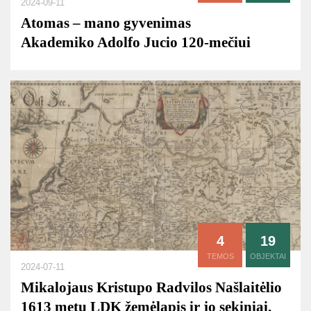
2024-09-11
Atomas – mano gyvenimas
Akademiko Adolfo Jucio 120-mečiui
4
19
TEMOS
OBJEKTAI
2024-07-11
Mikalojaus Kristupo Radvilos Našlaitėlio
1613 metų LDK žemėlapis ir jo sekiniai.