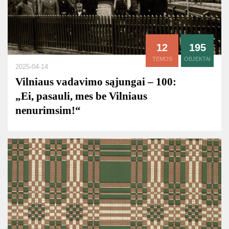
12
195
TEMOS
OBJEKTAI
2025-04-14
Vilniaus vadavimo sąjungai – 100:
„Ei, pasauli, mes be Vilniaus
nenurimsim!“