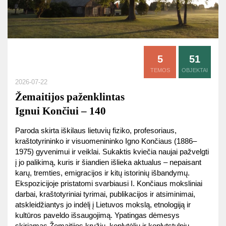
5
51
TEMOS
OBJEKTAI
2026-07-22
Žemaitijos paženklintas
Ignui Končiui ‒ 140
Paroda skirta iškilaus lietuvių fiziko, profesoriaus,
kraštotyrininko ir visuomenininko Igno Končiaus (1886–
1975) gyvenimui ir veiklai. Sukaktis kviečia naujai pažvelgti
į jo palikimą, kuris ir šiandien išlieka aktualus – nepaisant
karų, tremties, emigracijos ir kitų istorinių išbandymų.
Ekspozicijoje pristatomi svarbiausi I. Končiaus moksliniai
darbai, kraštotyriniai tyrimai, publikacijos ir atsiminimai,
atskleidžiantys jo indėlį į Lietuvos mokslą, etnologiją ir
kultūros paveldo išsaugojimą. Ypatingas dėmesys
skiriamas Žemaitijos kryžių, koplytėlių ir koplytstulpių