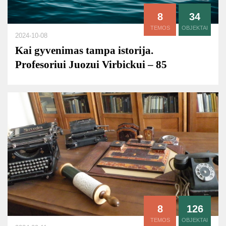
8
34
TEMOS
OBJEKTAI
2024-10-08
Kai gyvenimas tampa istorija.
Profesoriui Juozui Virbickui – 85
8
126
TEMOS
OBJEKTAI