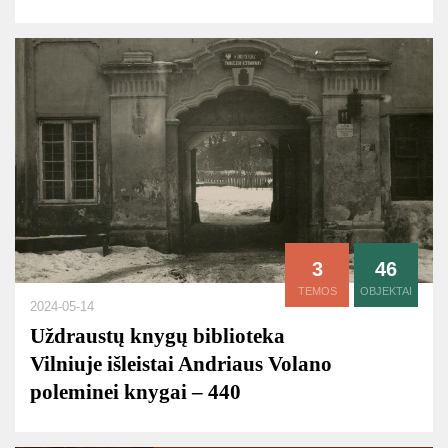
3
46
TEMOS
OBJEKTAI
2024-05-14
Uždraustų knygų biblioteka
Vilniuje išleistai Andriaus Volano
poleminei knygai – 440