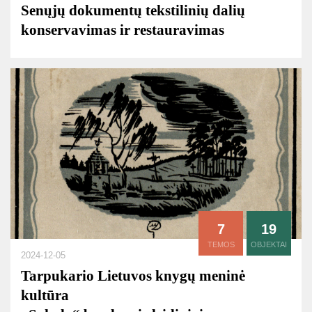
Senųjų dokumentų tekstilinių dalių
konservavimas ir restauravimas
7
19
TEMOS
OBJEKTAI
2024-12-05
Tarpukario Lietuvos knygų meninė
kultūra