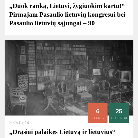
„Duok ranką, Lietuvi, žygiuokim kartu!“
Pirmajam Pasaulio lietuvių kongresui bei
Pasaulio lietuvių sąjungai – 90
6
25
TEMOS
OBJEKTAI
2025-07-14
„Drąsiai palaikęs Lietuvą ir lietuvius“