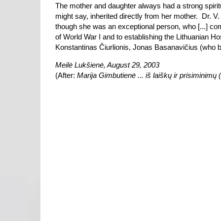
The mother and daughter always had a strong spiritu
might say, inherited directly from her mother. Dr. V
though she was an exceptional person, who [...] com
of World War I and to establishing the Lithuanian Hos
Konstantinas Čiurlionis, Jonas Basanavičius (who br
Meilė Lukšienė, August 29, 2003
(After:
Marija Gimbutienė ... iš laiškų ir prisiminim