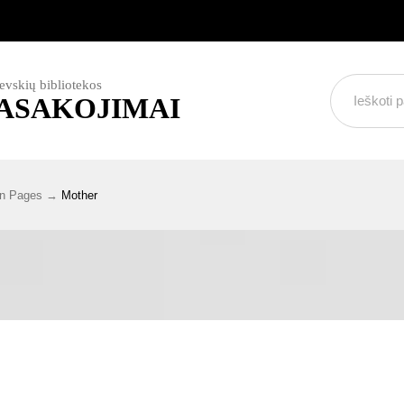
evskių bibliotekos
PASAKOJIMAI
en Pages
Mother