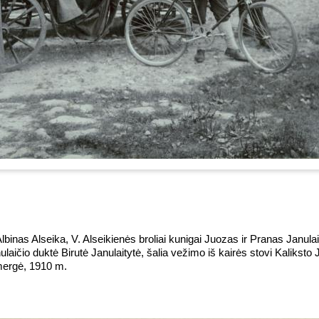
 Albinas Alseika, V. Alseikienės broliai kunigai Juozas ir Pranas Janula
nulaičio duktė Birutė Janulaitytė, šalia vežimo iš kairės stovi Kaliksto
mergė, 1910 m.