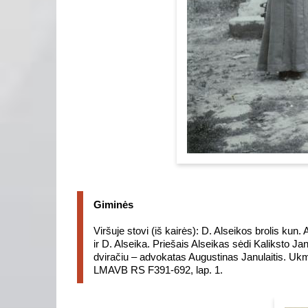
Giminės
Viršuje stovi (iš kairės): D. Alseikos brolis kun.
ir D. Alseika. Priešais Alseikas sėdi Kaliksto Ja
dviračiu – advokatas Augustinas Janulaitis. Uk
LMAVB RS F391-692, lap. 1.