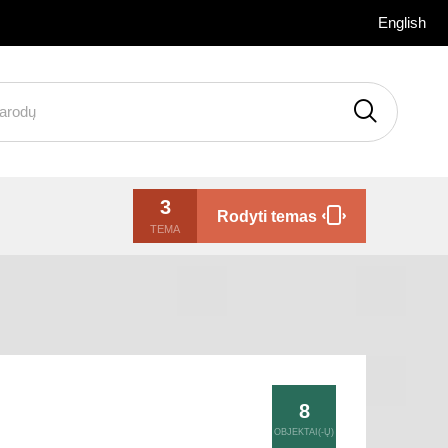
English
3
Rodyti temas
TEMA
8
OBJEKTAI(-Ų)