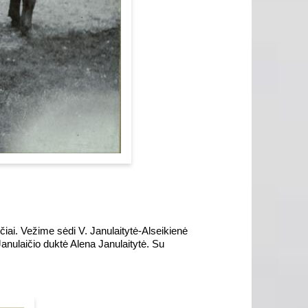
ičiai. Vežime sėdi V. Janulaitytė-Alseikienė
 Janulaičio duktė Alena Janulaitytė. Su